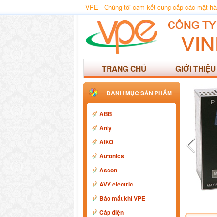
VPE - Chúng tôi cam kết cung cấp các mặt hàng
TRANG CHỦ
GIỚI THIỆU
DANH MỤC SẢN PHẨM
ABB
Anly
AIKO
Autonics
Ascon
AVY electric
Báo mất khí VPE
Cáp điện