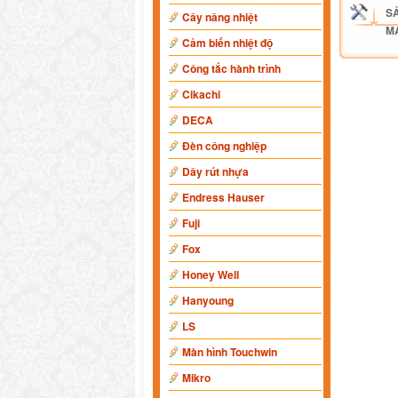
S
Cây nâng nhiệt
M
Cảm biến nhiệt độ
Công tắc hành trình
Cikachi
DECA
Đèn công nghiệp
Dây rút nhựa
Endress Hauser
Fuji
Fox
Honey Well
Hanyoung
LS
Màn hình Touchwin
Mikro