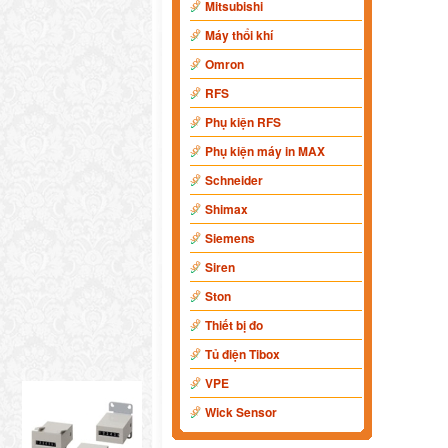
Mitsubishi
Máy thổi khí
Omron
RFS
Phụ kiện RFS
Phụ kiện máy in MAX
Schneider
Shimax
Siemens
Siren
Ston
Thiết bị đo
Tủ điện Tibox
VPE
Wick Sensor