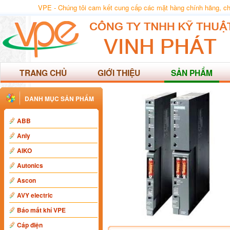
VPE - Chúng tôi cam kết cung cấp các mặt hàng chính hãng, chất
TRANG CHỦ
GIỚI THIỆU
SẢN PHẨM
DANH MỤC SẢN PHẨM
ABB
Anly
AIKO
Autonics
Ascon
AVY electric
Báo mất khí VPE
Cáp điện