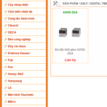
SẢN PHẨM
/
ANLY
/
DIGITAL TI
Cây nâng nhiệt
Cảm biến nhiệt độ
AH5E-2DA
Công tắc hành trình
Cikachi
DECA
Đèn công nghiệp
Dây rút nhựa
Bộ đặt thời gian AH5E-
Endress Hauser
2DA
Liên hệ
Fuji
Fox
Honey Well
Hanyoung
LS
Màn hình Touchwin
Mikro