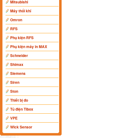
Mitsubishi
Máy thổi khí
Omron
RFS
Phụ kiện RFS
Phụ kiện máy in MAX
Schneider
Shimax
Siemens
Siren
Ston
Thiết bị đo
Tủ điện Tibox
VPE
Wick Sensor