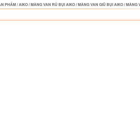
ẢN PHẨM
/
AIKO
/
MÀNG VAN RỦ BỤI AIKO
/
MÀNG VAN GIŨ BỤI AIKO
/
MÀNG V