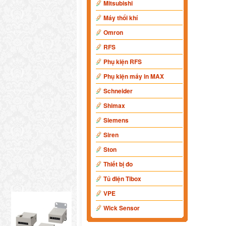
Mitsubishi
Máy thổi khí
Omron
RFS
Phụ kiện RFS
Phụ kiện máy in MAX
Schneider
Shimax
Siemens
Siren
Ston
Thiết bị đo
Tủ điện Tibox
VPE
Wick Sensor