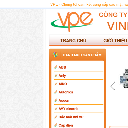
VPE - Chúng tôi cam kết cung cấp các mặt hàng
TRANG CHỦ
GIỚI THIỆU
DANH MỤC SẢN PHẨM
ABB
Anly
AIKO
Autonics
Ascon
AVY electric
Báo mất khí VPE
Cáp điện