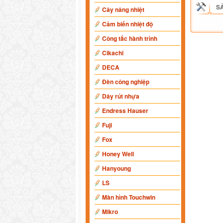
S
Cây nâng nhiệt
Cảm biến nhiệt độ
Công tắc hành trình
Cikachi
DECA
Đèn công nghiệp
Dây rút nhựa
Endress Hauser
Fuji
Fox
Honey Well
Hanyoung
LS
Màn hình Touchwin
Mikro