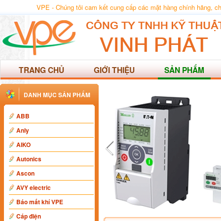
VPE - Chúng tôi cam kết cung cấp các mặt hàng chính hãng, chất
TRANG CHỦ
GIỚI THIỆU
SẢN PHẨM
DANH MỤC SẢN PHẨM
ABB
Anly
AIKO
Autonics
Ascon
AVY electric
Báo mất khí VPE
Cáp điện