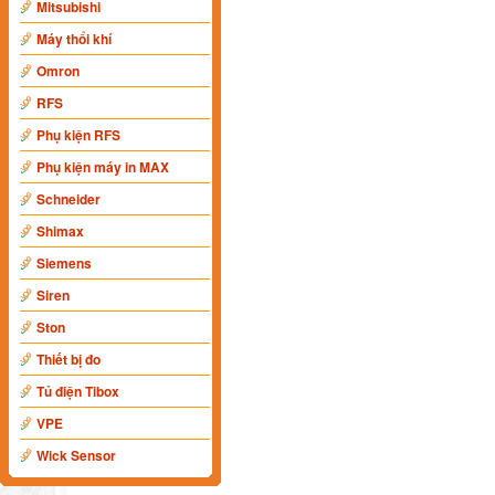
Mitsubishi
Máy thổi khí
Omron
RFS
Phụ kiện RFS
Phụ kiện máy in MAX
Schneider
Shimax
Siemens
Siren
Ston
Thiết bị đo
Tủ điện Tibox
VPE
Wick Sensor