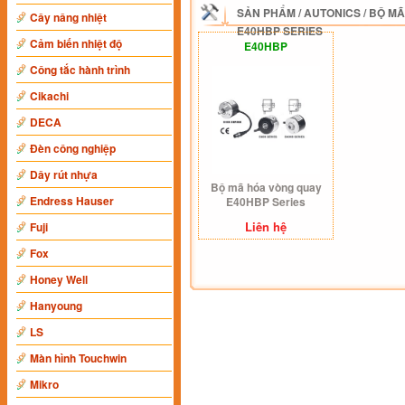
SẢN PHẨM
/
AUTONICS
/
BỘ MÃ
Cây nâng nhiệt
E40HBP SERIES
Cảm biến nhiệt độ
E40HBP
Công tắc hành trình
Cikachi
DECA
Đèn công nghiệp
Dây rút nhựa
Bộ mã hóa vòng quay
Endress Hauser
E40HBP Series
Liên hệ
Fuji
Fox
Honey Well
Hanyoung
LS
Màn hình Touchwin
Mikro