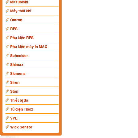
Mitsubishi
Máy thổi khí
Omron
RFS
Phụ kiện RFS
Phụ kiện máy in MAX
Schneider
Shimax
Siemens
Siren
Ston
Thiết bị đo
Tủ điện Tibox
VPE
Wick Sensor