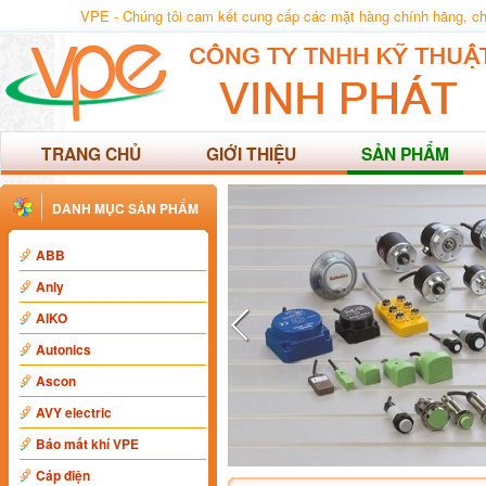
VPE - Chúng tôi cam kết cung cấp các mặt hàng chính hãng, chất
TRANG CHỦ
GIỚI THIỆU
SẢN PHẨM
DANH MỤC SẢN PHẨM
ABB
Anly
AIKO
Autonics
Ascon
AVY electric
Báo mất khí VPE
Cáp điện