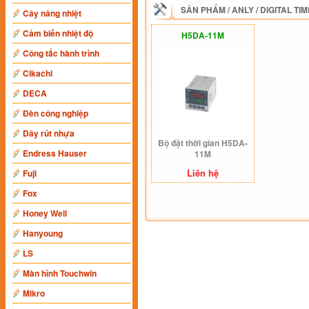
SẢN PHẨM
/
ANLY
/
DIGITAL TI
Cây nâng nhiệt
Cảm biến nhiệt độ
H5DA-11M
Công tắc hành trình
Cikachi
DECA
Đèn công nghiệp
Dây rút nhựa
Bộ đặt thời gian H5DA-
Endress Hauser
11M
Liên hệ
Fuji
Fox
Honey Well
Hanyoung
LS
Màn hình Touchwin
Mikro