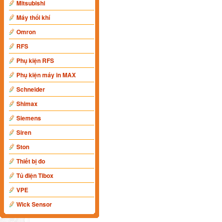
Mitsubishi
Máy thổi khí
Omron
RFS
Phụ kiện RFS
Phụ kiện máy in MAX
Schneider
Shimax
Siemens
Siren
Ston
Thiết bị đo
Tủ điện Tibox
VPE
Wick Sensor