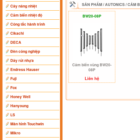
SẢN PHẨM
/
AUTONICS
/
CẢM B
Cây nâng nhiệt
Cảm biến nhiệt độ
BW20-08P
Công tắc hành trình
Cikachi
DECA
Đèn công nghiệp
Dây rút nhựa
Cảm biến vùng BW20-
Endress Hauser
08P
Liên hệ
Fuji
Fox
Honey Well
Hanyoung
LS
Màn hình Touchwin
Mikro