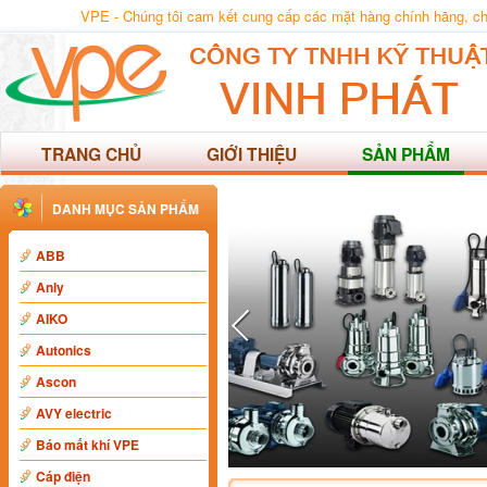
VPE - Chúng tôi cam kết cung cấp các mặt hàng chính hãng, chất
TRANG CHỦ
GIỚI THIỆU
SẢN PHẨM
DANH MỤC SẢN PHẨM
ABB
Anly
AIKO
Autonics
Ascon
AVY electric
Báo mất khí VPE
Cáp điện