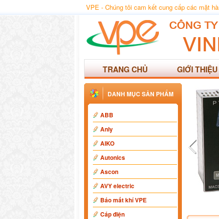
VPE - Chúng tôi cam kết cung cấp các mặt hàng
TRANG CHỦ
GIỚI THIỆU
DANH MỤC SẢN PHẨM
ABB
Anly
AIKO
Autonics
Ascon
AVY electric
Báo mất khí VPE
Cáp điện