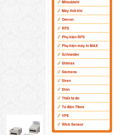
Mitsubishi
Máy thổi khí
Omron
RFS
Phụ kiện RFS
Phụ kiện máy in MAX
Schneider
Shimax
Siemens
Siren
Ston
Thiết bị đo
Tủ điện Tibox
VPE
Wick Sensor