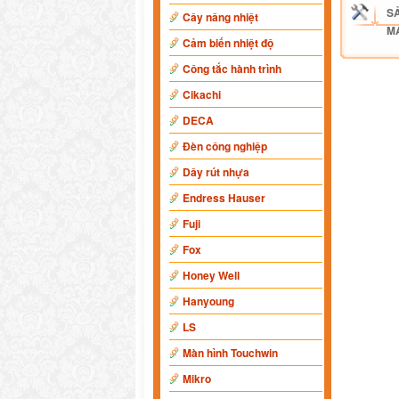
S
Cây nâng nhiệt
M
Cảm biến nhiệt độ
Công tắc hành trình
Cikachi
DECA
Đèn công nghiệp
Dây rút nhựa
Endress Hauser
Fuji
Fox
Honey Well
Hanyoung
LS
Màn hình Touchwin
Mikro