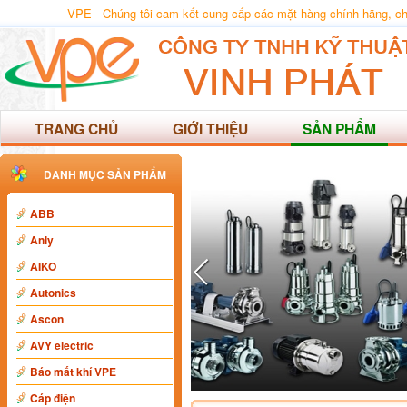
VPE - Chúng tôi cam kết cung cấp các mặt hàng chính hãng, chất
TRANG CHỦ
GIỚI THIỆU
SẢN PHẨM
DANH MỤC SẢN PHẨM
ABB
Anly
AIKO
Autonics
Ascon
AVY electric
Báo mất khí VPE
Cáp điện