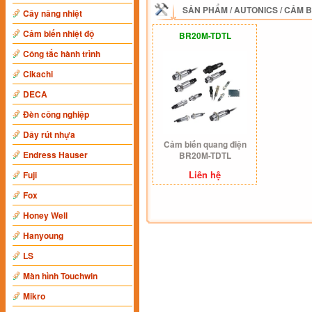
SẢN PHẨM
/
AUTONICS
/
CẢM B
Cây nâng nhiệt
Cảm biến nhiệt độ
BR20M-TDTL
Công tắc hành trình
Cikachi
DECA
Đèn công nghiệp
Dây rút nhựa
Cảm biến quang điện
Endress Hauser
BR20M-TDTL
Liên hệ
Fuji
Fox
Honey Well
Hanyoung
LS
Màn hình Touchwin
Mikro