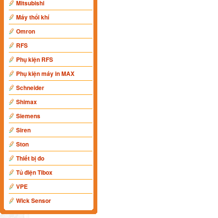
Mitsubishi
Máy thổi khí
Omron
RFS
Phụ kiện RFS
Phụ kiện máy in MAX
Schneider
Shimax
Siemens
Siren
Ston
Thiết bị đo
Tủ điện Tibox
VPE
Wick Sensor