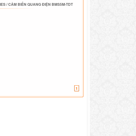
IES
/
CẢM BIẾN QUANG ĐIỆN BMS5M-TDT
1