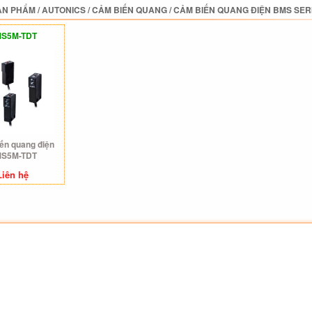
ẢN PHẨM
/
AUTONICS
/
CẢM BIẾN QUANG
/
CẢM BIẾN QUANG ĐIỆN BMS SER
S5M-TDT
ến quang điện
S5M-TDT
Liên hệ