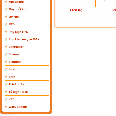
Mitsubishi
Máy thổi khí
Liên hệ
Liê
Omron
RFS
Phụ kiện RFS
Phụ kiện máy in MAX
Schneider
Shimax
Siemens
Siren
Ston
Thiết bị đo
Tủ điện Tibox
VPE
Wick Sensor