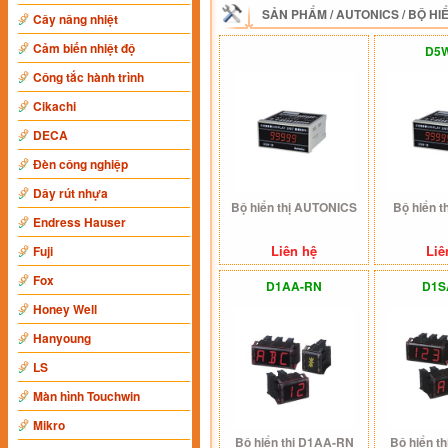
SẢN PHẨM
/
AUTONICS
/
BỘ HIỂ
Cây nâng nhiệt
Cảm biến nhiệt độ
D5
Công tắc hành trình
Cikachi
DECA
Đèn công nghiệp
Dây rút nhựa
Bộ hiển thị AUTONICS
Bộ hiển 
Endress Hauser
Liên hệ
Liê
Fuji
Fox
D1AA-RN
D1S
Honey Well
Hanyoung
LS
Màn hình Touchwin
Mikro
Bộ hiển thị D1AA-RN
Bộ hiển t