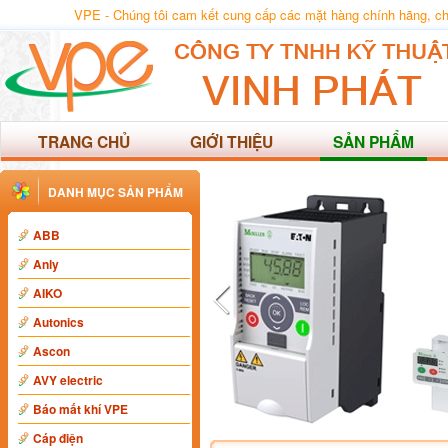
VPE - Chúng tôi cam kết cung cấp các mặt hàng chính hãng, chất
TRANG CHỦ
GIỚI THIỆU
SẢN PHẨM
DANH MỤC SẢN PHẨM
ABB
Anly
AIKO
Autonics
Ascon
AVY electric
Báo mất khí VPE
Cáp điện