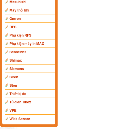
Mitsubishi
Máy thổi khí
Omron
RFS
Phụ kiện RFS
Phụ kiện máy in MAX
Schneider
Shimax
Siemens
Siren
Ston
Thiết bị đo
Tủ điện Tibox
VPE
Wick Sensor