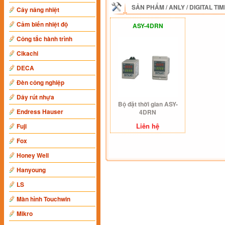
SẢN PHẨM
/
ANLY
/
DIGITAL TI
Cây nâng nhiệt
Cảm biến nhiệt độ
ASY-4DRN
Công tắc hành trình
Cikachi
DECA
Đèn công nghiệp
Dây rút nhựa
Bộ đặt thời gian ASY-
Endress Hauser
4DRN
Liên hệ
Fuji
Fox
Honey Well
Hanyoung
LS
Màn hình Touchwin
Mikro