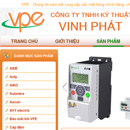
VPE - Chúng tôi cam kết cung cấp các mặt hàng chính hãng, chất
TRANG CHỦ
GIỚI THIỆU
SẢN PHẨM
DANH MỤC SẢN PHẨM
ABB
Anly
AIKO
Autonics
Ascon
AVY electric
Báo mất khí VPE
Cáp điện