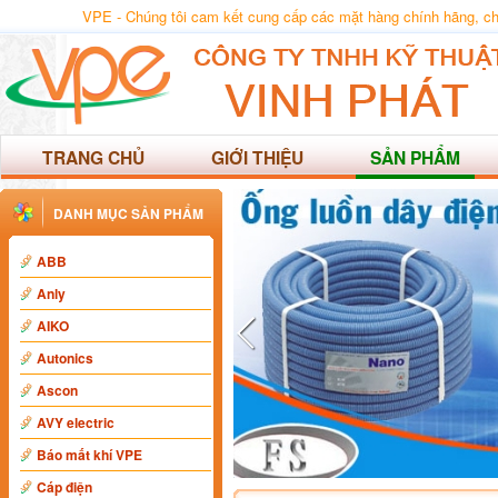
VPE - Chúng tôi cam kết cung cấp các mặt hàng chính hãng, chất
TRANG CHỦ
GIỚI THIỆU
SẢN PHẨM
DANH MỤC SẢN PHẨM
ABB
Anly
AIKO
Autonics
Ascon
AVY electric
Báo mất khí VPE
Cáp điện