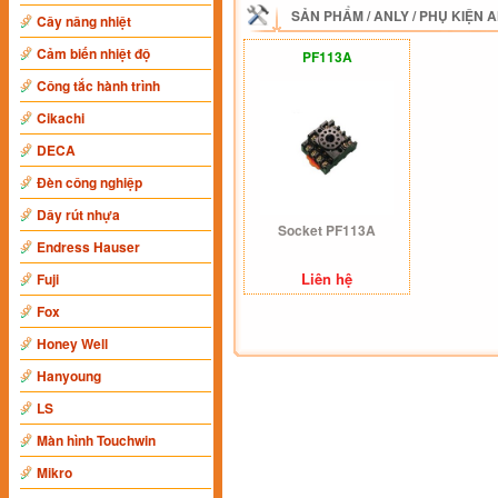
SẢN PHẨM
/
ANLY
/
PHỤ KIỆN 
Cây nâng nhiệt
Cảm biến nhiệt độ
PF113A
Công tắc hành trình
Cikachi
DECA
Đèn công nghiệp
Dây rút nhựa
Socket PF113A
Endress Hauser
Liên hệ
Fuji
Fox
Honey Well
Hanyoung
LS
Màn hình Touchwin
Mikro