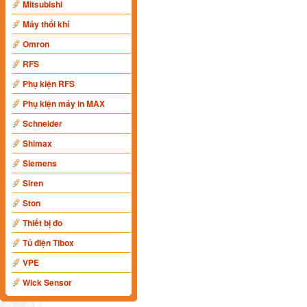
Mitsubishi
Máy thổi khí
Omron
RFS
Phụ kiện RFS
Phụ kiện máy in MAX
Schneider
Shimax
Siemens
Siren
Ston
Thiết bị đo
Tủ điện Tibox
VPE
Wick Sensor