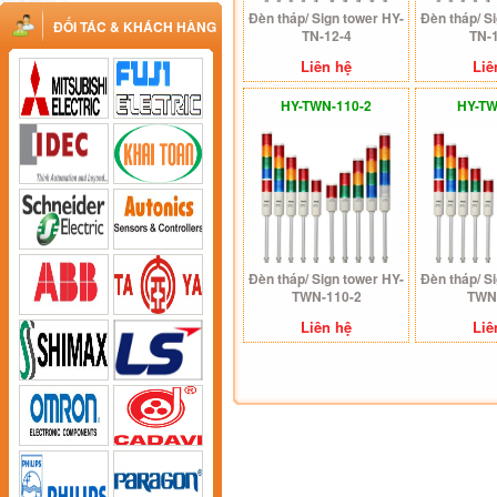
Đèn tháp/ Sign tower HY-
Đèn tháp/ S
ĐỐI TÁC & KHÁCH HÀNG
TN-12-4
TN-
Liên hệ
Liê
HY-TWN-110-2
HY-TW
Đèn tháp/ Sign tower HY-
Đèn tháp/ S
TWN-110-2
TWN
Liên hệ
Liê