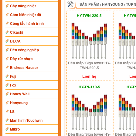
SẢN PHẨM
/
HANYOUNG
/
TURN
Cây nâng nhiệt
Cảm biến nhiệt độ
HY-TWN-220-5
HY-TW
Công tắc hành trình
Cikachi
DECA
Đèn công nghiệp
Dây rút nhựa
Đèn tháp/ Sign tower HY-
Đèn tháp/ S
Endress Hauser
TWN-220-5
TWN-
Liên hệ
Liê
Fuji
Fox
HY-TN-110-5
HY-T
Honey Well
Hanyoung
LS
Màn hình Touchwin
Mikro
Đèn tháp/ Sign tower HY-
Đèn tháp/ S