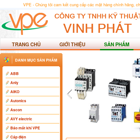
VPE - Chúng tôi cam kết cung cấp các mặt hàng chính hãng, chất
TRANG CHỦ
GIỚI THIỆU
SẢN PHẨM
DANH MỤC SẢN PHẨM
ABB
Anly
AIKO
Autonics
Ascon
AVY electric
Báo mất khí VPE
Cáp điện