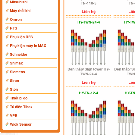
Mitsubishi
TN-110-5
TN-
Máy thổi khí
Liên hệ
Liê
Omron
HY-TWN-24-4
HY-TW
RFS
Phụ kiện RFS
Phụ kiện máy in MAX
Schneider
Shimax
Đèn tháp/ Sign tower HY-
Đèn tháp/ S
Siemens
TWN-24-4
TWN
Siren
Liên hệ
Liê
Ston
HY-TN-12-4
HY-TN
Thiết bị đo
Tủ điện Tibox
VPE
Wick Sensor