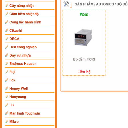
SẢN PHẨM
/
AUTONICS
/
BỘ ĐẾ
Cây nâng nhiệt
Cảm biến nhiệt độ
FX4S
Công tắc hành trình
Cikachi
DECA
Đèn công nghiệp
Dây rút nhựa
Bộ đếm FX4S
Endress Hauser
Liên hệ
Fuji
Fox
Honey Well
Hanyoung
LS
Màn hình Touchwin
Mikro