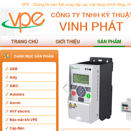
VPE - Chúng tôi cam kết cung cấp các mặt hàng chính hãng, chất
TRANG CHỦ
GIỚI THIỆU
SẢN PHẨM
DANH MỤC SẢN PHẨM
ABB
Anly
AIKO
Autonics
Ascon
AVY electric
Báo mất khí VPE
Cáp điện