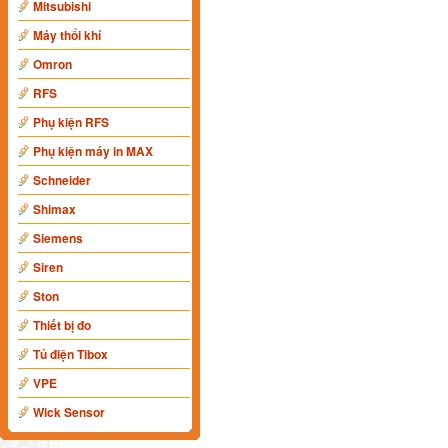
Mitsubishi
Máy thổi khí
Omron
RFS
Phụ kiện RFS
Phụ kiện máy in MAX
Schneider
Shimax
Siemens
Siren
Ston
Thiết bị đo
Tủ điện Tibox
VPE
Wick Sensor