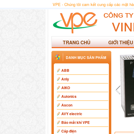
VPE - Chúng tôi cam kết cung cấp các mặt hàng
TRANG CHỦ
GIỚI THIỆU
DANH MỤC SẢN PHẨM
ABB
Anly
AIKO
Autonics
Ascon
AVY electric
Báo mất khí VPE
Cáp điện