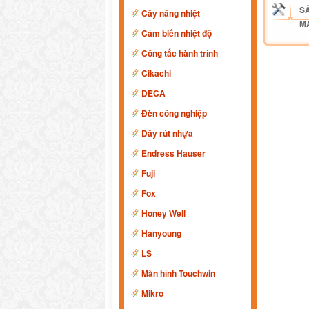
S
Cây nâng nhiệt
M
Cảm biến nhiệt độ
Công tắc hành trình
Cikachi
DECA
Đèn công nghiệp
Dây rút nhựa
Endress Hauser
Fuji
Fox
Honey Well
Hanyoung
LS
Màn hình Touchwin
Mikro