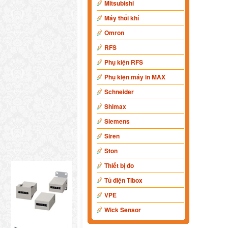
Mitsubishi
Máy thổi khí
Omron
RFS
Phụ kiện RFS
Phụ kiện máy in MAX
Schneider
Shimax
Siemens
Siren
Ston
Thiết bị đo
Tủ điện Tibox
VPE
Wick Sensor