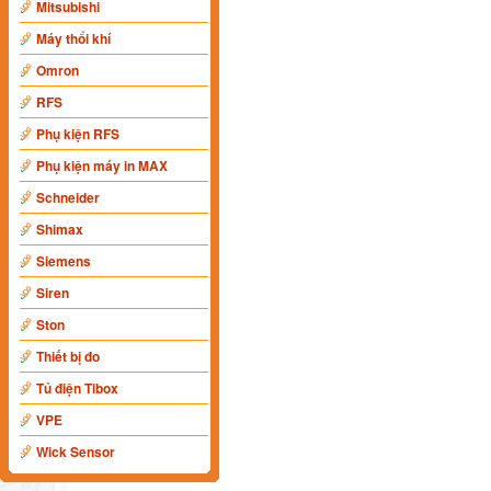
Mitsubishi
Máy thổi khí
Omron
RFS
Phụ kiện RFS
Phụ kiện máy in MAX
Schneider
Shimax
Siemens
Siren
Ston
Thiết bị đo
Tủ điện Tibox
VPE
Wick Sensor