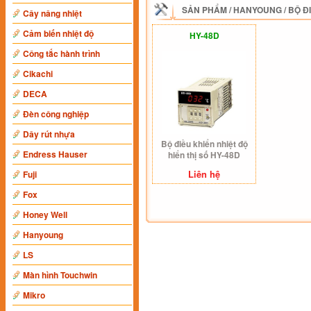
SẢN PHẨM
/
HANYOUNG
/
BỘ Đ
Cây nâng nhiệt
Cảm biến nhiệt độ
HY-48D
Công tắc hành trình
Cikachi
DECA
Đèn công nghiệp
Dây rút nhựa
Bộ điều khiển nhiệt độ
Endress Hauser
hiển thị số HY-48D
Liên hệ
Fuji
Fox
Honey Well
Hanyoung
LS
Màn hình Touchwin
Mikro