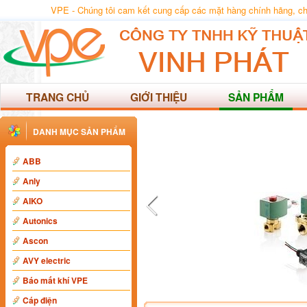
VPE - Chúng tôi cam kết cung cấp các mặt hàng chính hãng, chất
TRANG CHỦ
GIỚI THIỆU
SẢN PHẨM
DANH MỤC SẢN PHẨM
ABB
Anly
AIKO
Autonics
Ascon
AVY electric
Báo mất khí VPE
Cáp điện