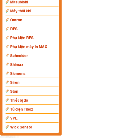
Mitsubishi
Máy thổi khí
Omron
RFS
Phụ kiện RFS
Phụ kiện máy in MAX
Schneider
Shimax
Siemens
Siren
Ston
Thiết bị đo
Tủ điện Tibox
VPE
Wick Sensor