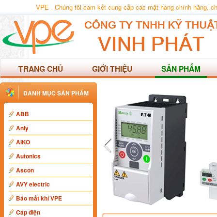
VPE - Chúng tôi cam kết cung cấp các mặt hàng chính hãng, chất
TRANG CHỦ
GIỚI THIỆU
SẢN PHẨM
DANH MỤC SẢN PHẨM
ABB
Anly
AIKO
Autonics
Ascon
AVY electric
Báo mất khí VPE
Cáp điện