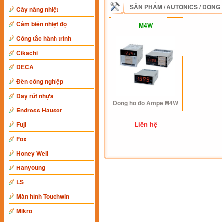
SẢN PHẨM
/
AUTONICS
/
ĐỒNG 
Cây nâng nhiệt
Cảm biến nhiệt độ
M4W
Công tắc hành trình
Cikachi
DECA
Đèn công nghiệp
Dây rút nhựa
Đồng hồ đo Ampe M4W
Endress Hauser
Liên hệ
Fuji
Fox
Honey Well
Hanyoung
LS
Màn hình Touchwin
Mikro