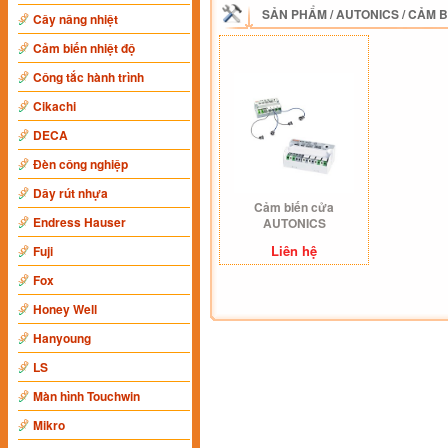
SẢN PHẨM
/
AUTONICS
/
CẢM B
Cây nâng nhiệt
Cảm biến nhiệt độ
Công tắc hành trình
Cikachi
DECA
Đèn công nghiệp
Dây rút nhựa
Cảm biến cửa
Endress Hauser
AUTONICS
Liên hệ
Fuji
Fox
Honey Well
Hanyoung
LS
Màn hình Touchwin
Mikro