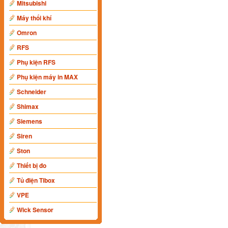
Mitsubishi
Máy thổi khí
Omron
RFS
Phụ kiện RFS
Phụ kiện máy in MAX
Schneider
Shimax
Siemens
Siren
Ston
Thiết bị đo
Tủ điện Tibox
VPE
Wick Sensor