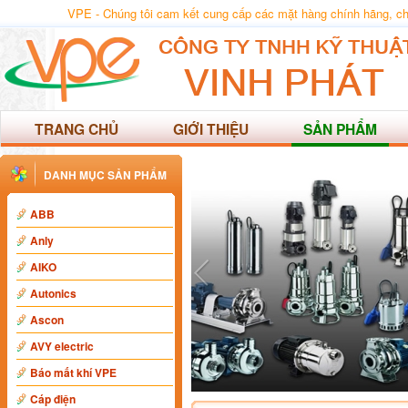
VPE - Chúng tôi cam kết cung cấp các mặt hàng chính hãng, chất
TRANG CHỦ
GIỚI THIỆU
SẢN PHẨM
DANH MỤC SẢN PHẨM
ABB
Anly
AIKO
Autonics
Ascon
AVY electric
Báo mất khí VPE
Cáp điện