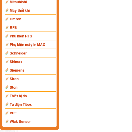
Mitsubishi
Máy thổi khí
Omron
RFS
Phụ kiện RFS
Phụ kiện máy in MAX
Schneider
Shimax
Siemens
Siren
Ston
Thiết bị đo
Tủ điện Tibox
VPE
Wick Sensor