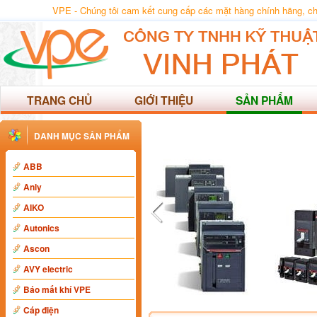
VPE - Chúng tôi cam kết cung cấp các mặt hàng chính hãng, chất
TRANG CHỦ
GIỚI THIỆU
SẢN PHẨM
DANH MỤC SẢN PHẨM
ABB
Anly
AIKO
Autonics
Ascon
AVY electric
Báo mất khí VPE
Cáp điện