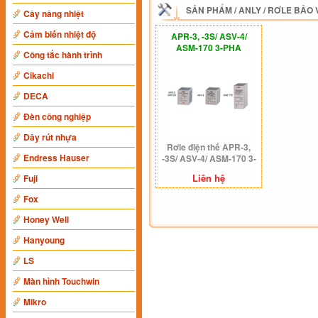
SẢN PHẨM
/
ANLY
/
RƠLE BẢO 
Cây nâng nhiệt
Cảm biến nhiệt độ
APR-3, -3S/ ASV-4/
ASM-170 3-PHA
Công tắc hành trình
Cikachi
DECA
Đèn công nghiệp
Dây rút nhựa
Rơle điện thế APR-3,
Endress Hauser
-3S/ ASV-4/ ASM-170 3-
PHA
Liên hệ
Fuji
Fox
Honey Well
Hanyoung
LS
Màn hình Touchwin
Mikro