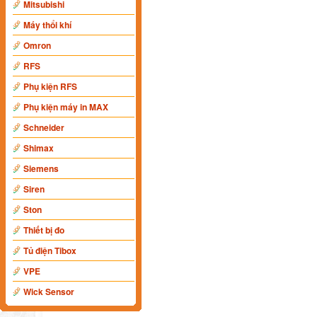
Mitsubishi
Máy thổi khí
Omron
RFS
Phụ kiện RFS
Phụ kiện máy in MAX
Schneider
Shimax
Siemens
Siren
Ston
Thiết bị đo
Tủ điện Tibox
VPE
Wick Sensor