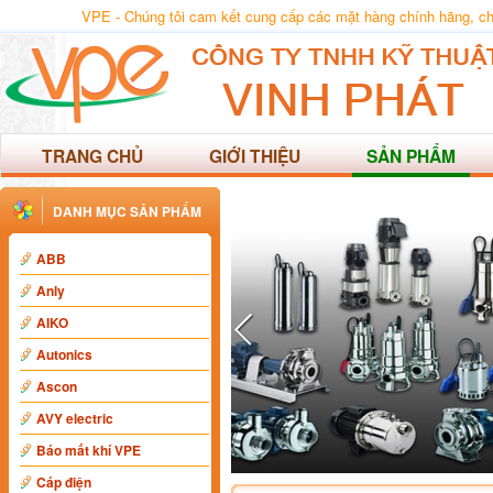
VPE - Chúng tôi cam kết cung cấp các mặt hàng chính hãng, chất
TRANG CHỦ
GIỚI THIỆU
SẢN PHẨM
DANH MỤC SẢN PHẨM
ABB
Anly
AIKO
Autonics
Ascon
AVY electric
Báo mất khí VPE
Cáp điện