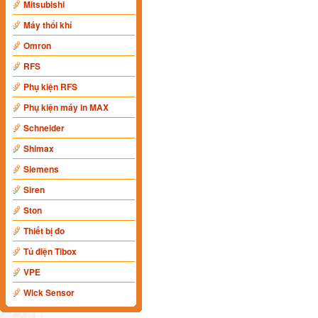
Mitsubishi
Máy thổi khí
Omron
RFS
Phụ kiện RFS
Phụ kiện máy in MAX
Schneider
Shimax
Siemens
Siren
Ston
Thiết bị đo
Tủ điện Tibox
VPE
Wick Sensor