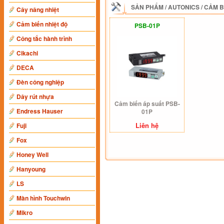
SẢN PHẨM
/
AUTONICS
/
CẢM B
Cây nâng nhiệt
Cảm biến nhiệt độ
PSB-01P
Công tắc hành trình
Cikachi
DECA
Đèn công nghiệp
Dây rút nhựa
Cảm biến áp suất PSB-
Endress Hauser
01P
Liên hệ
Fuji
Fox
Honey Well
Hanyoung
LS
Màn hình Touchwin
Mikro