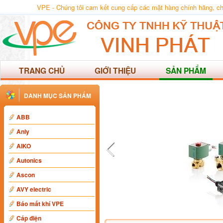
VPE - Chúng tôi cam kết cung cấp các mặt hàng chính hãng, chất
TRANG CHỦ
GIỚI THIỆU
SẢN PHẨM
DANH MỤC SẢN PHẨM
ABB
Anly
AIKO
Autonics
Ascon
AVY electric
Báo mất khí VPE
Cáp điện