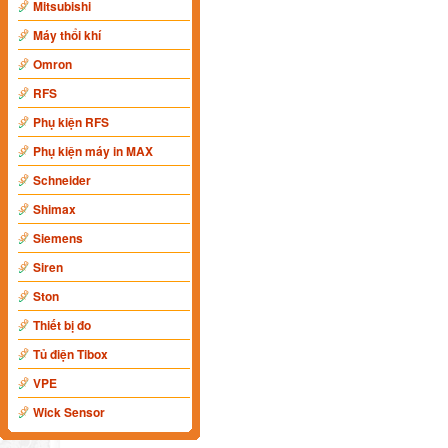
Mitsubishi
Máy thổi khí
Omron
RFS
Phụ kiện RFS
Phụ kiện máy in MAX
Schneider
Shimax
Siemens
Siren
Ston
Thiết bị đo
Tủ điện Tibox
VPE
Wick Sensor