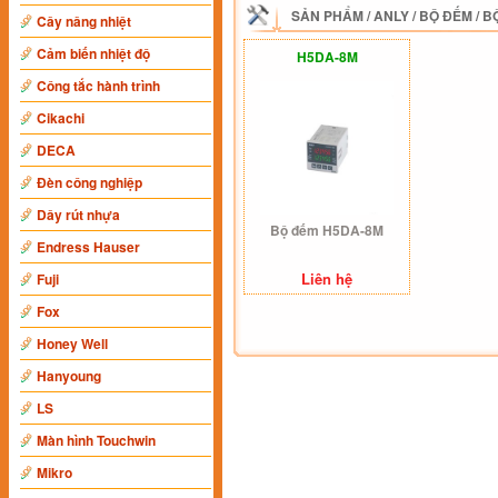
SẢN PHẨM
/
ANLY
/
BỘ ĐẾM
/
B
Cây nâng nhiệt
Cảm biến nhiệt độ
H5DA-8M
Công tắc hành trình
Cikachi
DECA
Đèn công nghiệp
Dây rút nhựa
Bộ đếm H5DA-8M
Endress Hauser
Liên hệ
Fuji
Fox
Honey Well
Hanyoung
LS
Màn hình Touchwin
Mikro