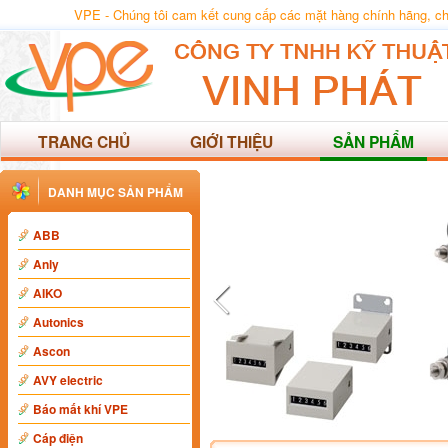
VPE - Chúng tôi cam kết cung cấp các mặt hàng chính hãng, chất
TRANG CHỦ
GIỚI THIỆU
SẢN PHẨM
DANH MỤC SẢN PHẨM
ABB
Anly
AIKO
Autonics
Ascon
AVY electric
Báo mất khí VPE
Cáp điện