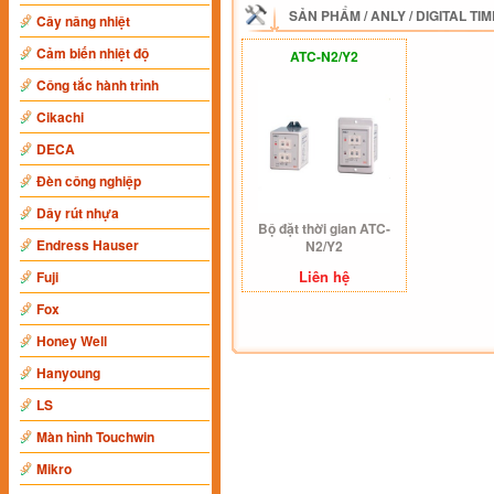
SẢN PHẨM
/
ANLY
/
DIGITAL TI
Cây nâng nhiệt
Cảm biến nhiệt độ
ATC-N2/Y2
Công tắc hành trình
Cikachi
DECA
Đèn công nghiệp
Dây rút nhựa
Bộ đặt thời gian ATC-
Endress Hauser
N2/Y2
Liên hệ
Fuji
Fox
Honey Well
Hanyoung
LS
Màn hình Touchwin
Mikro