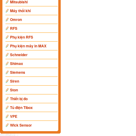
Mitsubishi
Máy thổi khí
Omron
RFS
Phụ kiện RFS
Phụ kiện máy in MAX
Schneider
Shimax
Siemens
Siren
Ston
Thiết bị đo
Tủ điện Tibox
VPE
Wick Sensor