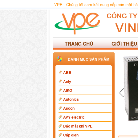
VPE - Chúng tôi cam kết cung cấp các mặt hàng
TRANG CHỦ
GIỚI THIỆU
DANH MỤC SẢN PHẨM
ABB
Anly
AIKO
Autonics
Ascon
AVY electric
Báo mất khí VPE
Cáp điện