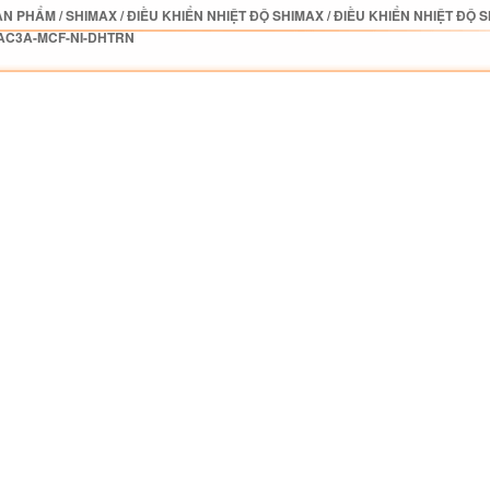
ẢN PHẨM
/
SHIMAX
/
ĐIỀU KHIỂN NHIỆT ĐỘ SHIMAX
/
ĐIỀU KHIỂN NHIỆT ĐỘ 
AC3A-MCF-NI-DHTRN