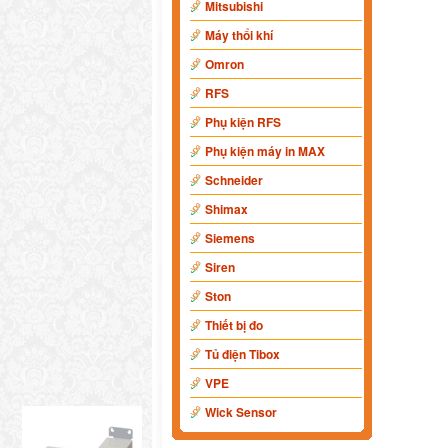
Mitsubishi
Máy thổi khí
Omron
RFS
Phụ kiện RFS
Phụ kiện máy in MAX
Schneider
Shimax
Siemens
Siren
Ston
Thiết bị đo
Tủ điện Tibox
VPE
Wick Sensor