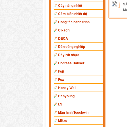
S
Cây nâng nhiệt
M
Cảm biến nhiệt độ
Công tắc hành trình
Cikachi
DECA
Đèn công nghiệp
Dây rút nhựa
Endress Hauser
Fuji
Fox
Honey Well
Hanyoung
LS
Màn hình Touchwin
Mikro