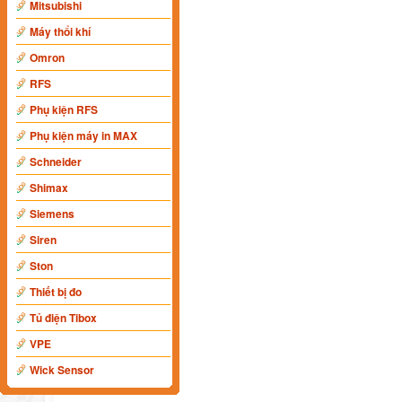
Mitsubishi
Máy thổi khí
Omron
RFS
Phụ kiện RFS
Phụ kiện máy in MAX
Schneider
Shimax
Siemens
Siren
Ston
Thiết bị đo
Tủ điện Tibox
VPE
Wick Sensor