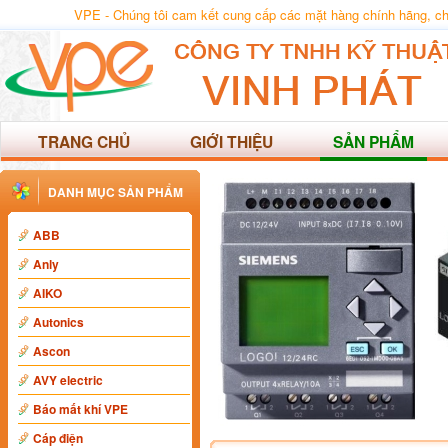
VPE - Chúng tôi cam kết cung cấp các mặt hàng chính hãng, chất
TRANG CHỦ
GIỚI THIỆU
SẢN PHẨM
DANH MỤC SẢN PHẨM
ABB
Anly
AIKO
Autonics
Ascon
AVY electric
Báo mất khí VPE
Cáp điện