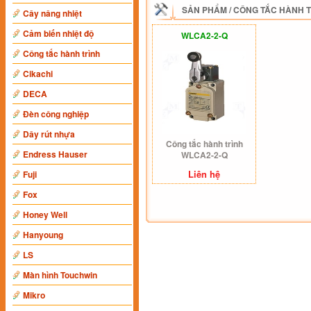
SẢN PHẨM
/
CÔNG TẮC HÀNH 
Cây nâng nhiệt
Cảm biến nhiệt độ
WLCA2-2-Q
Công tắc hành trình
Cikachi
DECA
Đèn công nghiệp
Dây rút nhựa
Công tắc hành trình
Endress Hauser
WLCA2-2-Q
Liên hệ
Fuji
Fox
Honey Well
Hanyoung
LS
Màn hình Touchwin
Mikro