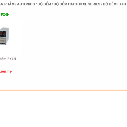
ẢN PHẨM
/
AUTONICS
/
BỘ ĐẾM
/
BỘ ĐẾM FX/FXH/FXL SERIES
/
BỘ ĐẾM FX4H
FX4H
 đếm FX4H
Liên hệ