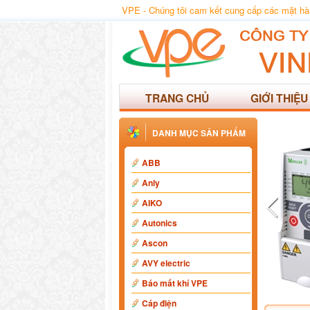
VPE - Chúng tôi cam kết cung cấp các mặt hàng
TRANG CHỦ
GIỚI THIỆU
DANH MỤC SẢN PHẨM
ABB
Anly
AIKO
Autonics
Ascon
AVY electric
Báo mất khí VPE
Cáp điện