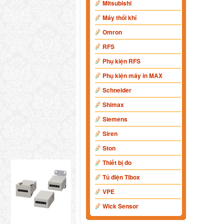
Mitsubishi
Máy thổi khí
Omron
RFS
Phụ kiện RFS
Phụ kiện máy in MAX
Schneider
Shimax
Siemens
Siren
Ston
Thiết bị đo
Tủ điện Tibox
VPE
Wick Sensor