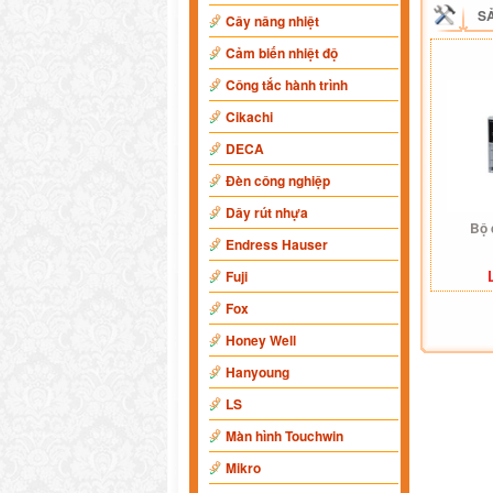
S
Cây nâng nhiệt
Cảm biến nhiệt độ
Công tắc hành trình
Cikachi
DECA
Đèn công nghiệp
Dây rút nhựa
Bộ
Endress Hauser
Fuji
Fox
Honey Well
Hanyoung
LS
Màn hình Touchwin
Mikro