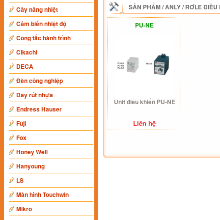
SẢN PHẨM
/
ANLY
/
RƠLE ĐIỀU
Cây nâng nhiệt
Cảm biến nhiệt độ
PU-NE
Công tắc hành trình
Cikachi
DECA
Đèn công nghiệp
Dây rút nhựa
Unit điều khiển PU-NE
Endress Hauser
Liên hệ
Fuji
Fox
Honey Well
Hanyoung
LS
Màn hình Touchwin
Mikro