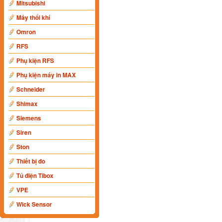
Mitsubishi
Máy thổi khí
Omron
RFS
Phụ kiện RFS
Phụ kiện máy in MAX
Schneider
Shimax
Siemens
Siren
Ston
Thiết bị đo
Tủ điện Tibox
VPE
Wick Sensor