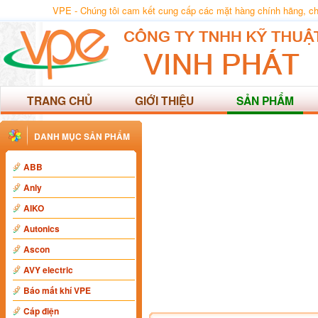
VPE - Chúng tôi cam kết cung cấp các mặt hàng chính hãng, chất
TRANG CHỦ
GIỚI THIỆU
SẢN PHẨM
DANH MỤC SẢN PHẨM
ABB
Anly
AIKO
Autonics
Ascon
AVY electric
Báo mất khí VPE
Cáp điện