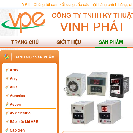
VPE - Chúng tôi cam kết cung cấp các mặt hàng chính hãng, chất
TRANG CHỦ
GIỚI THIỆU
SẢN PHẨM
DANH MỤC SẢN PHẨM
ABB
Anly
AIKO
Autonics
Ascon
AVY electric
Báo mất khí VPE
Cáp điện