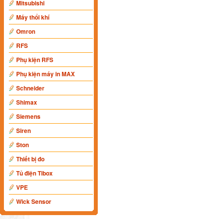
Mitsubishi
Máy thổi khí
Omron
RFS
Phụ kiện RFS
Phụ kiện máy in MAX
Schneider
Shimax
Siemens
Siren
Ston
Thiết bị đo
Tủ điện Tibox
VPE
Wick Sensor