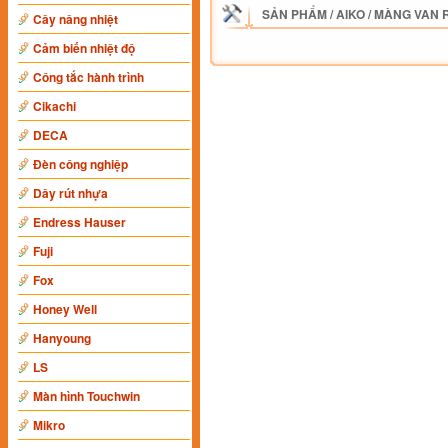
SẢN PHẨM
/
AIKO
/
MÀNG VAN R
Cây nâng nhiệt
Cảm biến nhiệt độ
Công tắc hành trình
Cikachi
DECA
Đèn công nghiệp
Dây rút nhựa
Endress Hauser
Fuji
Fox
Honey Well
Hanyoung
LS
Màn hình Touchwin
Mikro