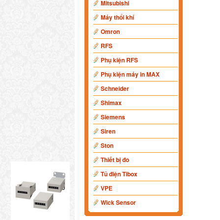
Mitsubishi
Máy thổi khí
Omron
RFS
Phụ kiện RFS
Phụ kiện máy in MAX
Schneider
Shimax
Siemens
Siren
Ston
Thiết bị đo
Tủ điện Tibox
VPE
Wick Sensor