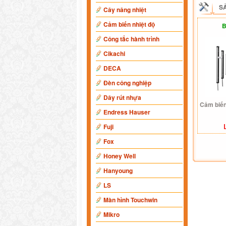
S
Cây nâng nhiệt
Cảm biến nhiệt độ
B
Công tắc hành trình
Cikachi
DECA
Đèn công nghiệp
Dây rút nhựa
Cảm biế
Endress Hauser
Fuji
Fox
Honey Well
Hanyoung
LS
Màn hình Touchwin
Mikro