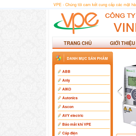
VPE - Chúng tôi cam kết cung cấp các mặt hàng
TRANG CHỦ
GIỚI THIỆU
DANH MỤC SẢN PHẨM
ABB
Anly
AIKO
Autonics
Ascon
AVY electric
Báo mất khí VPE
Cáp điện