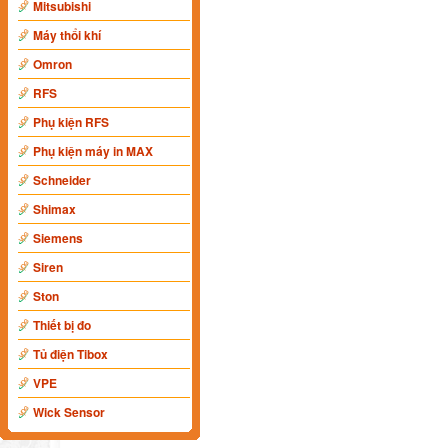
Mitsubishi
Máy thổi khí
Omron
RFS
Phụ kiện RFS
Phụ kiện máy in MAX
Schneider
Shimax
Siemens
Siren
Ston
Thiết bị đo
Tủ điện Tibox
VPE
Wick Sensor