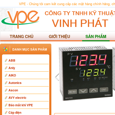
VPE - Chúng tôi cam kết cung cấp các mặt hàng chính hãng, chất
TRANG CHỦ
GIỚI THIỆU
SẢN PHẨM
DANH MỤC SẢN PHẨM
ABB
Anly
AIKO
Autonics
Ascon
AVY electric
Báo mất khí VPE
Cáp điện