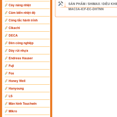
SẢN PHẨM
/
SHIMAX
/
ĐIỀU KHI
Cây nâng nhiệt
MAC3A-ICF-EC-DHTNN
Cảm biến nhiệt độ
Công tắc hành trình
Cikachi
DECA
Đèn công nghiệp
Dây rút nhựa
Endress Hauser
Fuji
Fox
Honey Well
Hanyoung
LS
Màn hình Touchwin
Mikro