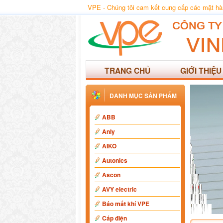
VPE - Chúng tôi cam kết cung cấp các mặt hàng
TRANG CHỦ
GIỚI THIỆU
DANH MỤC SẢN PHẨM
ABB
Anly
AIKO
Autonics
Ascon
AVY electric
Báo mất khí VPE
Cáp điện