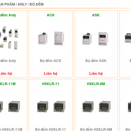
ẢN PHẨM
/
ANLY
/
BỘ ĐẾM
 đếm Anly
ACK
ASK
 đếm Anly
Bộ đếm ACK
Bộ đếm ASK
Liên hệ
Liên hệ
Liên hệ
KLR-11M
H5KLR-11
H5KLR-8M
m H5KLR-11M
Bộ đếm H5KLR-11
Bộ đếm H5KLR-8M
Bộ