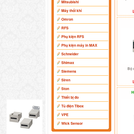
Mitsubishi
Máy thổi khí
Omron
RFS
Phụ kiện RFS
Phụ kiện máy in MAX
Schneider
Shimax
Bộ 
Siemens
Siren
Ston
H
Thiết bị đo
Tủ điện Tibox
VPE
Wick Sensor