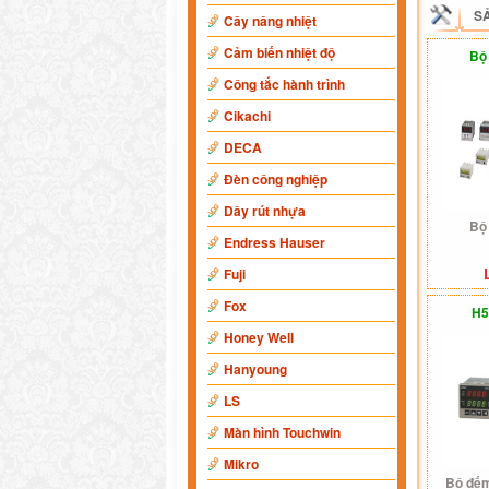
S
Cây nâng nhiệt
Cảm biến nhiệt độ
Bộ
Công tắc hành trình
Cikachi
DECA
Đèn công nghiệp
Dây rút nhựa
Bộ
Endress Hauser
Fuji
Fox
H5
Honey Well
Hanyoung
LS
Màn hình Touchwin
Mikro
Bộ đế