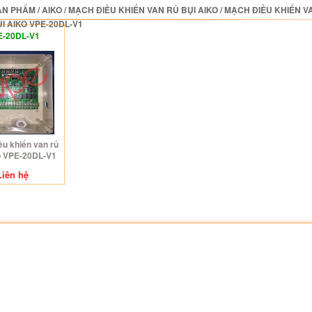
ẢN PHẨM
/
AIKO
/
MẠCH ĐIỀU KHIỂN VAN RỦ BỤI AIKO
/
MẠCH ĐIỀU KHIỂN VA
I AIKO VPE-20DL-V1
E-20DL-V1
ều khiển van rủ
o VPE-20DL-V1
Liên hệ