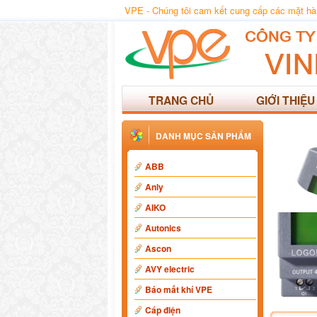
VPE - Chúng tôi cam kết cung cấp các mặt hàng
TRANG CHỦ
GIỚI THIỆU
DANH MỤC SẢN PHẨM
ABB
Anly
AIKO
Autonics
Ascon
AVY electric
Báo mất khí VPE
Cáp điện