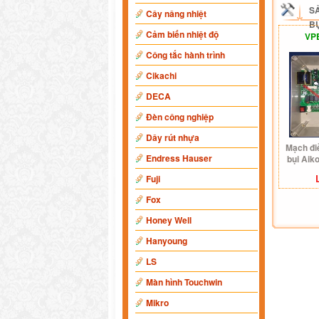
S
Cây nâng nhiệt
BỤ
Cảm biến nhiệt độ
VP
Công tắc hành trình
Cikachi
DECA
Đèn công nghiệp
Dây rút nhựa
Mạch đi
Endress Hauser
bụi Aik
Fuji
Fox
Honey Well
Hanyoung
LS
Màn hình Touchwin
Mikro