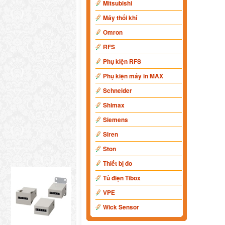
Mitsubishi
Máy thổi khí
Omron
RFS
Phụ kiện RFS
Phụ kiện máy in MAX
Schneider
Shimax
Siemens
Siren
Ston
Thiết bị đo
Tủ điện Tibox
VPE
Wick Sensor