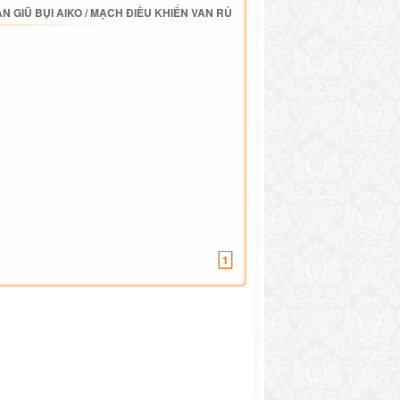
N GIŨ BỤI AIKO
/
MẠCH ĐIỀU KHIỂN VAN RỦ
1