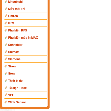
Mitsubishi
Máy thổi khí
Omron
RFS
Phụ kiện RFS
Phụ kiện máy in MAX
Schneider
Shimax
Siemens
Siren
Ston
Thiết bị đo
Tủ điện Tibox
VPE
Wick Sensor