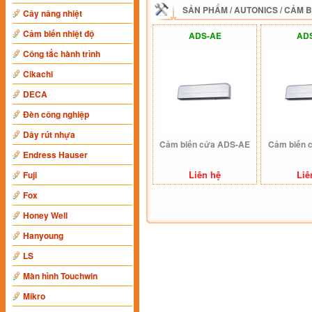
SẢN PHẨM
/
AUTONICS
/
CẢM B
Cây nâng nhiệt
Cảm biến nhiệt độ
ADS-AE
AD
Công tắc hành trình
Cikachi
DECA
Đèn công nghiệp
Dây rút nhựa
Cảm biến cửa ADS-AE
Cảm biến 
Endress Hauser
Liên hệ
Liê
Fuji
Fox
Honey Well
Hanyoung
LS
Màn hình Touchwin
Mikro