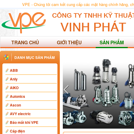
VPE - Chúng tôi cam kết cung cấp các mặt hàng chính hãng, chất
TRANG CHỦ
GIỚI THIỆU
SẢN PHẨM
DANH MỤC SẢN PHẨM
ABB
Anly
AIKO
Autonics
Ascon
AVY electric
Báo mất khí VPE
Cáp điện