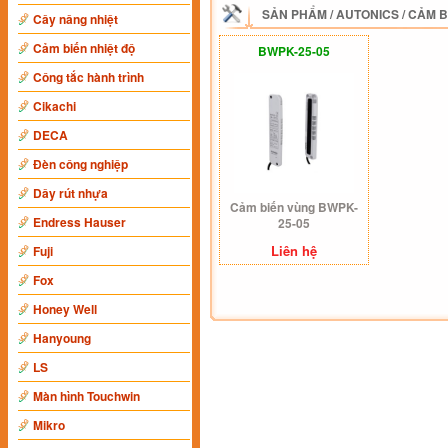
SẢN PHẨM
/
AUTONICS
/
CẢM B
Cây nâng nhiệt
Cảm biến nhiệt độ
BWPK-25-05
Công tắc hành trình
Cikachi
DECA
Đèn công nghiệp
Dây rút nhựa
Cảm biến vùng BWPK-
Endress Hauser
25-05
Liên hệ
Fuji
Fox
Honey Well
Hanyoung
LS
Màn hình Touchwin
Mikro