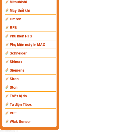
Mitsubishi
Máy thổi khí
Omron
RFS
Phụ kiện RFS
Phụ kiện máy in MAX
Schneider
Shimax
Siemens
Siren
Ston
Thiết bị đo
Tủ điện Tibox
VPE
Wick Sensor