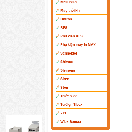
Mitsubishi
Máy thổi khí
Omron
RFS
Phụ kiện RFS
Phụ kiện máy in MAX
Schneider
Shimax
Siemens
Siren
Ston
Thiết bị đo
Tủ điện Tibox
VPE
Wick Sensor