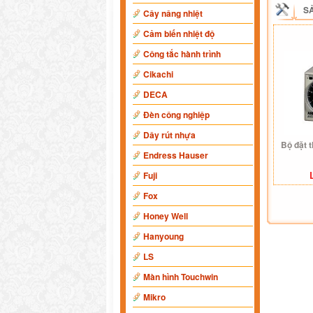
S
Cây nâng nhiệt
Cảm biến nhiệt độ
Công tắc hành trình
Cikachi
DECA
Đèn công nghiệp
Dây rút nhựa
Bộ đặt 
Endress Hauser
Fuji
Fox
Honey Well
Hanyoung
LS
Màn hình Touchwin
Mikro