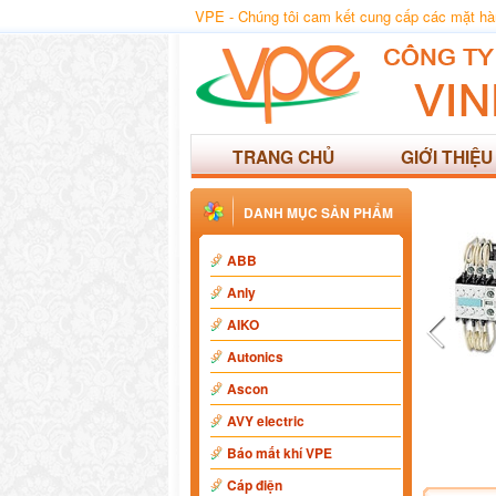
VPE - Chúng tôi cam kết cung cấp các mặt hàng
TRANG CHỦ
GIỚI THIỆU
DANH MỤC SẢN PHẨM
ABB
Anly
AIKO
Autonics
Ascon
AVY electric
Báo mất khí VPE
Cáp điện