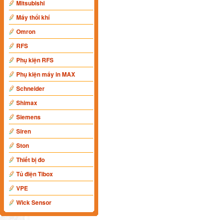
Mitsubishi
Máy thổi khí
Omron
RFS
Phụ kiện RFS
Phụ kiện máy in MAX
Schneider
Shimax
Siemens
Siren
Ston
Thiết bị đo
Tủ điện Tibox
VPE
Wick Sensor