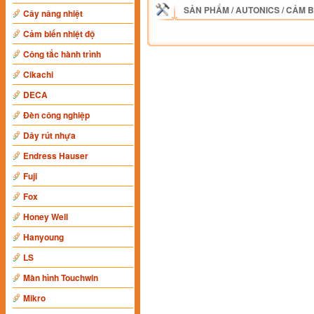
SẢN PHẨM
/
AUTONICS
/
CẢM B
Cây nâng nhiệt
Cảm biến nhiệt độ
Công tắc hành trình
Cikachi
DECA
Đèn công nghiệp
Dây rút nhựa
Endress Hauser
Fuji
Fox
Honey Well
Hanyoung
LS
Màn hình Touchwin
Mikro