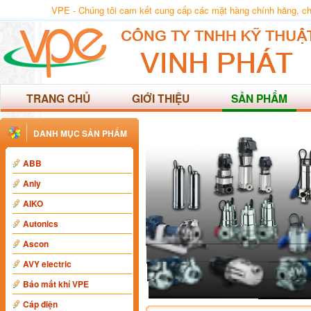
VPE - Chúng tôi cam kết cung cấp các mặt hàng chính hãng, chất
TRANG CHỦ
GIỚI THIỆU
SẢN PHẨM
DANH MỤC SẢN PHẨM
ABB
Anly
AIKO
Autonics
Ascon
AVY electric
Báo mất khí VPE
Cáp điện