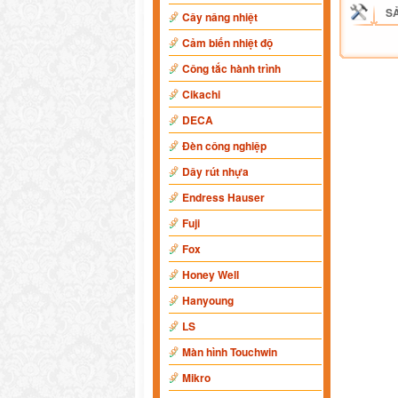
S
Cây nâng nhiệt
Cảm biến nhiệt độ
Công tắc hành trình
Cikachi
DECA
Đèn công nghiệp
Dây rút nhựa
Endress Hauser
Fuji
Fox
Honey Well
Hanyoung
LS
Màn hình Touchwin
Mikro