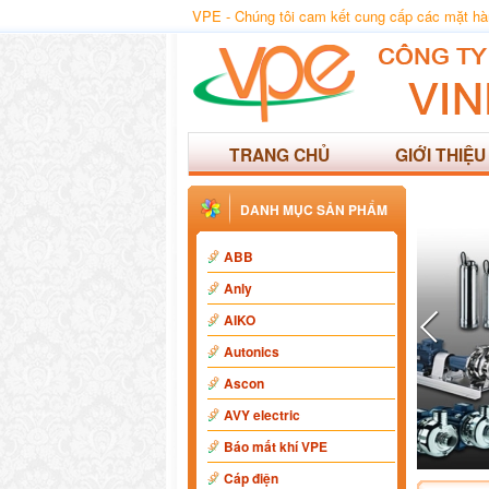
VPE - Chúng tôi cam kết cung cấp các mặt hàng
TRANG CHỦ
GIỚI THIỆU
DANH MỤC SẢN PHẨM
ABB
Anly
AIKO
Autonics
Ascon
AVY electric
Báo mất khí VPE
Cáp điện