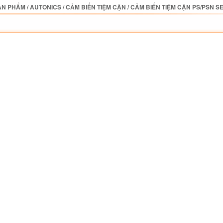
ẢN PHẨM
/
AUTONICS
/
CẢM BIẾN TIỆM CẬN
/
CẢM BIẾN TIỆM CẬN PS/PSN S