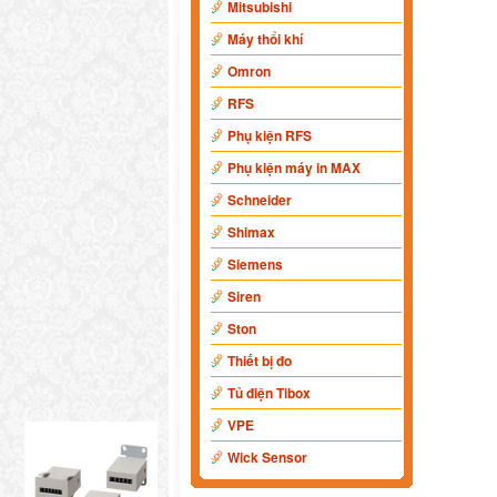
Mitsubishi
Máy thổi khí
Omron
RFS
Phụ kiện RFS
Phụ kiện máy in MAX
Schneider
Shimax
Siemens
Siren
Ston
Thiết bị đo
Tủ điện Tibox
VPE
Wick Sensor