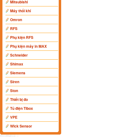
Mitsubishi
Máy thổi khí
Omron
RFS
Phụ kiện RFS
Phụ kiện máy in MAX
Schneider
Shimax
Siemens
Siren
Ston
Thiết bị đo
Tủ điện Tibox
VPE
Wick Sensor