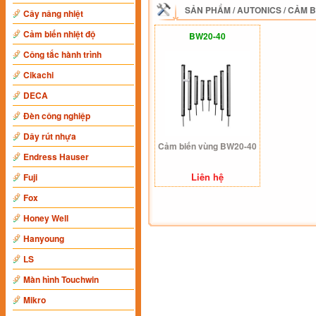
SẢN PHẨM
/
AUTONICS
/
CẢM B
Cây nâng nhiệt
Cảm biến nhiệt độ
BW20-40
Công tắc hành trình
Cikachi
DECA
Đèn công nghiệp
Dây rút nhựa
Cảm biến vùng BW20-40
Endress Hauser
Liên hệ
Fuji
Fox
Honey Well
Hanyoung
LS
Màn hình Touchwin
Mikro