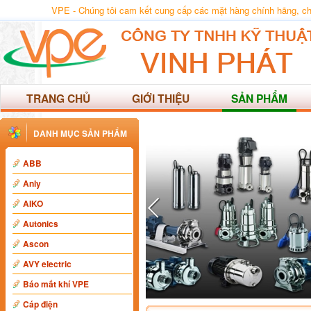
VPE - Chúng tôi cam kết cung cấp các mặt hàng chính hãng, chất
TRANG CHỦ
GIỚI THIỆU
SẢN PHẨM
DANH MỤC SẢN PHẨM
ABB
Anly
AIKO
Autonics
Ascon
AVY electric
Báo mất khí VPE
Cáp điện