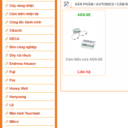
SẢN PHẨM
/
AUTONICS
/
CẢM B
Cây nâng nhiệt
Cảm biến nhiệt độ
ADS-SE
Công tắc hành trình
Cikachi
DECA
Đèn công nghiệp
Dây rút nhựa
Cảm biến cửa ADS-SE
Endress Hauser
Liên hệ
Fuji
Fox
Honey Well
Hanyoung
LS
Màn hình Touchwin
Mikro