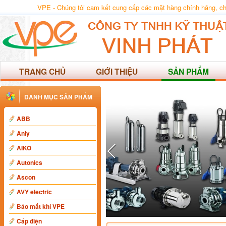
VPE - Chúng tôi cam kết cung cấp các mặt hàng chính hãng, chất
TRANG CHỦ
GIỚI THIỆU
SẢN PHẨM
DANH MỤC SẢN PHẨM
ABB
Anly
AIKO
Autonics
Ascon
AVY electric
Báo mất khí VPE
Cáp điện