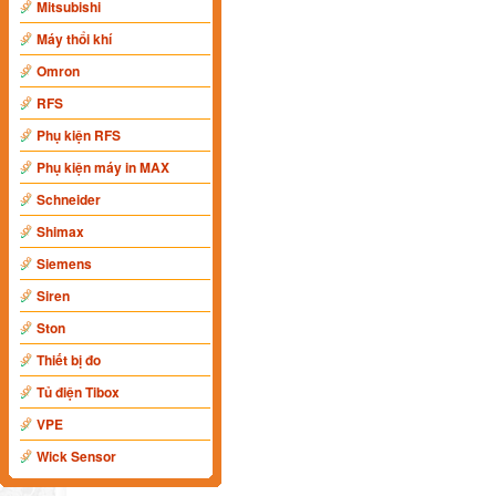
Mitsubishi
Máy thổi khí
Omron
RFS
Phụ kiện RFS
Phụ kiện máy in MAX
Schneider
Shimax
Siemens
Siren
Ston
Thiết bị đo
Tủ điện Tibox
VPE
Wick Sensor