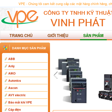
VPE - Chúng tôi cam kết cung cấp các mặt hàng chính hãng, chất
TRANG CHỦ
GIỚI THIỆU
SẢN PHẨM
DANH MỤC SẢN PHẨM
ABB
Anly
AIKO
Autonics
Ascon
AVY electric
Báo mất khí VPE
Cáp điện