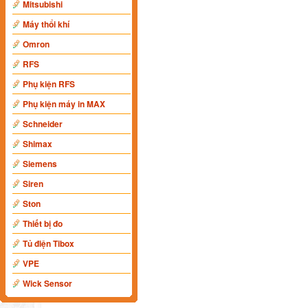
Mitsubishi
Máy thổi khí
Omron
RFS
Phụ kiện RFS
Phụ kiện máy in MAX
Schneider
Shimax
Siemens
Siren
Ston
Thiết bị đo
Tủ điện Tibox
VPE
Wick Sensor