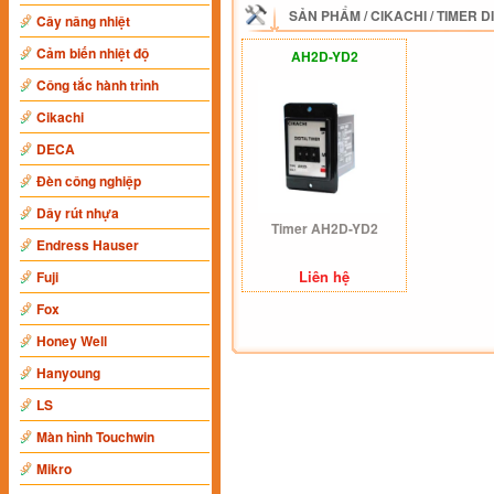
SẢN PHẨM
/
CIKACHI
/
TIMER D
Cây nâng nhiệt
Cảm biến nhiệt độ
AH2D-YD2
Công tắc hành trình
Cikachi
DECA
Đèn công nghiệp
Dây rút nhựa
Timer AH2D-YD2
Endress Hauser
Liên hệ
Fuji
Fox
Honey Well
Hanyoung
LS
Màn hình Touchwin
Mikro