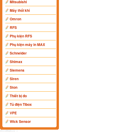
Mitsubishi
Máy thổi khí
Omron
RFS
Phụ kiện RFS
Phụ kiện máy in MAX
Schneider
Shimax
Siemens
Siren
Ston
Thiết bị đo
Tủ điện Tibox
VPE
Wick Sensor