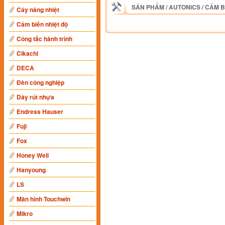
SẢN PHẨM
/
AUTONICS
/
CẢM B
Cây nâng nhiệt
Cảm biến nhiệt độ
Công tắc hành trình
Cikachi
DECA
Đèn công nghiệp
Dây rút nhựa
Endress Hauser
Fuji
Fox
Honey Well
Hanyoung
LS
Màn hình Touchwin
Mikro