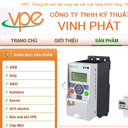
VPE - Chúng tôi cam kết cung cấp các mặt hàng chính hãng, chất
TRANG CHỦ
GIỚI THIỆU
SẢN PHẨM
DANH MỤC SẢN PHẨM
ABB
Anly
AIKO
Autonics
Ascon
AVY electric
Báo mất khí VPE
Cáp điện