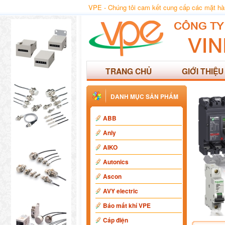
VPE - Chúng tôi cam kết cung cấp các mặt hàng
TRANG CHỦ
GIỚI THIỆU
DANH MỤC SẢN PHẨM
ABB
Anly
AIKO
Autonics
Ascon
AVY electric
Báo mất khí VPE
Cáp điện