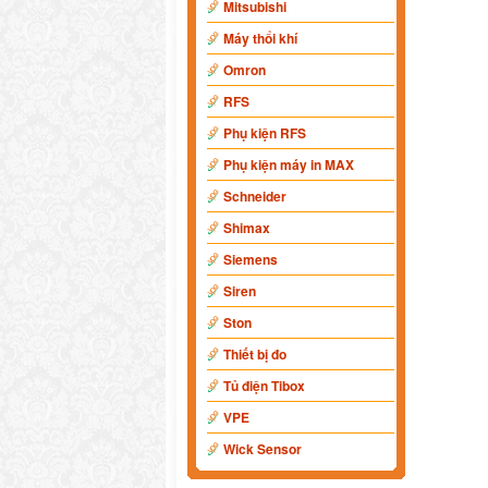
Mitsubishi
Máy thổi khí
Omron
RFS
Phụ kiện RFS
Phụ kiện máy in MAX
Schneider
Shimax
Siemens
Siren
Ston
Thiết bị đo
Tủ điện Tibox
VPE
Wick Sensor