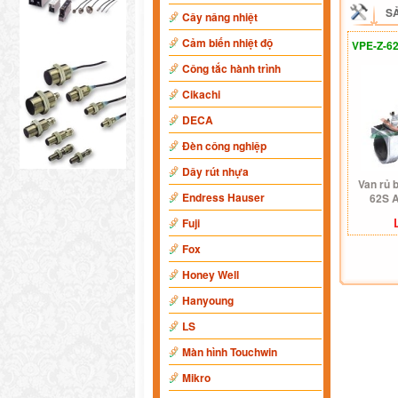
S
Cây nâng nhiệt
Cảm biến nhiệt độ
VPE-Z-62
Công tắc hành trình
Cikachi
DECA
Đèn công nghiệp
Dây rút nhựa
Van rủ 
Endress Hauser
62S A
Fuji
Fox
Honey Well
Hanyoung
LS
Màn hình Touchwin
Mikro