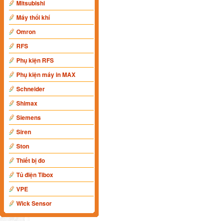
Mitsubishi
Máy thổi khí
Omron
RFS
Phụ kiện RFS
Phụ kiện máy in MAX
Schneider
Shimax
Siemens
Siren
Ston
Thiết bị đo
Tủ điện Tibox
VPE
Wick Sensor