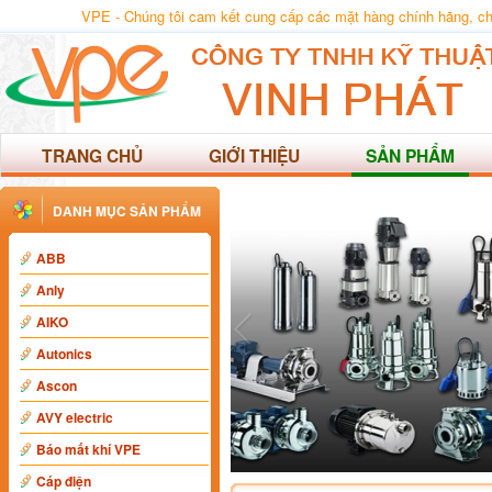
VPE - Chúng tôi cam kết cung cấp các mặt hàng chính hãng, chất
TRANG CHỦ
GIỚI THIỆU
SẢN PHẨM
DANH MỤC SẢN PHẨM
ABB
Anly
AIKO
Autonics
Ascon
AVY electric
Báo mất khí VPE
Cáp điện