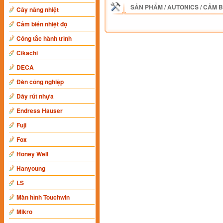
SẢN PHẨM
/
AUTONICS
/
CẢM B
Cây nâng nhiệt
Cảm biến nhiệt độ
Công tắc hành trình
Cikachi
DECA
Đèn công nghiệp
Dây rút nhựa
Endress Hauser
Fuji
Fox
Honey Well
Hanyoung
LS
Màn hình Touchwin
Mikro