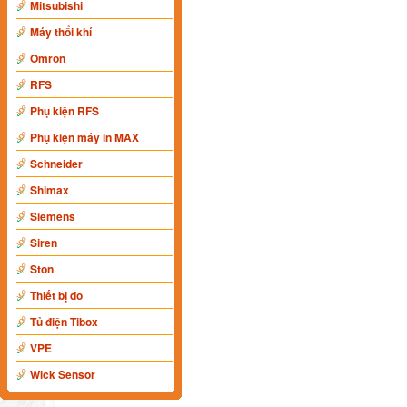
Mitsubishi
Máy thổi khí
Omron
RFS
Phụ kiện RFS
Phụ kiện máy in MAX
Schneider
Shimax
Siemens
Siren
Ston
Thiết bị đo
Tủ điện Tibox
VPE
Wick Sensor