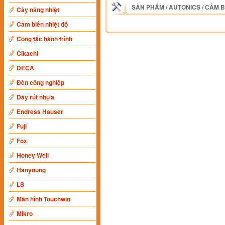
SẢN PHẨM
/
AUTONICS
/
CẢM B
Cây nâng nhiệt
Cảm biến nhiệt độ
Công tắc hành trình
Cikachi
DECA
Đèn công nghiệp
Dây rút nhựa
Endress Hauser
Fuji
Fox
Honey Well
Hanyoung
LS
Màn hình Touchwin
Mikro