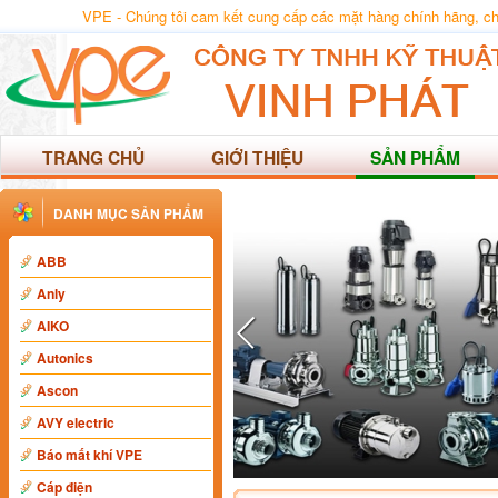
VPE - Chúng tôi cam kết cung cấp các mặt hàng chính hãng, chất
TRANG CHỦ
GIỚI THIỆU
SẢN PHẨM
DANH MỤC SẢN PHẨM
ABB
Anly
AIKO
Autonics
Ascon
AVY electric
Báo mất khí VPE
Cáp điện