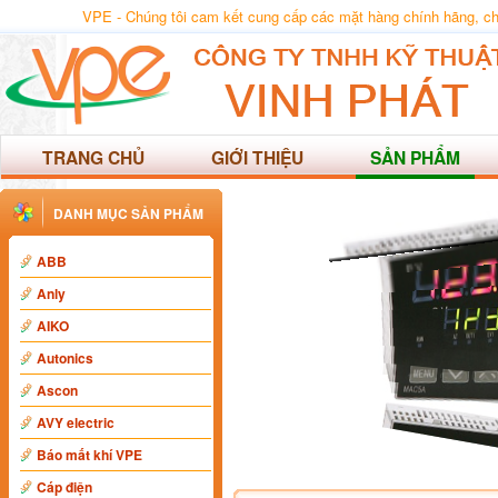
VPE - Chúng tôi cam kết cung cấp các mặt hàng chính hãng, chất
TRANG CHỦ
GIỚI THIỆU
SẢN PHẨM
DANH MỤC SẢN PHẨM
ABB
Anly
AIKO
Autonics
Ascon
AVY electric
Báo mất khí VPE
Cáp điện