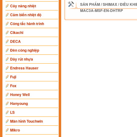
SẢN PHẨM
/
SHIMAX
/
ĐIỀU KHI
Cây nâng nhiệt
MAC3A-MSF-EN-DHTRP
Cảm biến nhiệt độ
Công tắc hành trình
Cikachi
DECA
Đèn công nghiệp
Dây rút nhựa
Endress Hauser
Fuji
Fox
Honey Well
Hanyoung
LS
Màn hình Touchwin
Mikro