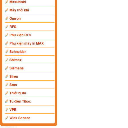
Mitsubishi
Máy thổi khí
Omron
RFS
Phụ kiện RFS
Phụ kiện máy in MAX
Schneider
Shimax
Siemens
Siren
Ston
Thiết bị đo
Tủ điện Tibox
VPE
Wick Sensor