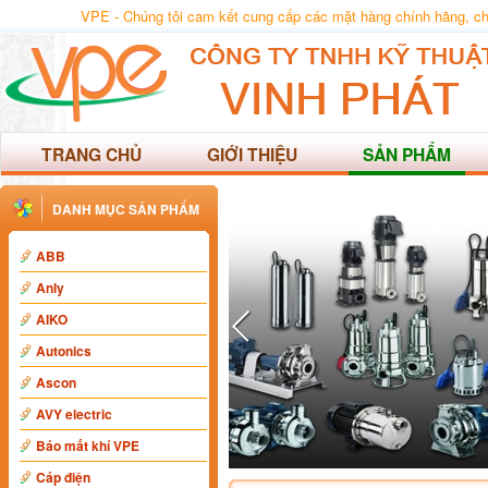
VPE - Chúng tôi cam kết cung cấp các mặt hàng chính hãng, chất
TRANG CHỦ
GIỚI THIỆU
SẢN PHẨM
DANH MỤC SẢN PHẨM
ABB
Anly
AIKO
Autonics
Ascon
AVY electric
Báo mất khí VPE
Cáp điện