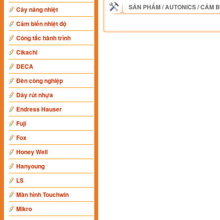
SẢN PHẨM
/
AUTONICS
/
CẢM B
Cây nâng nhiệt
Cảm biến nhiệt độ
Công tắc hành trình
Cikachi
DECA
Đèn công nghiệp
Dây rút nhựa
Endress Hauser
Fuji
Fox
Honey Well
Hanyoung
LS
Màn hình Touchwin
Mikro