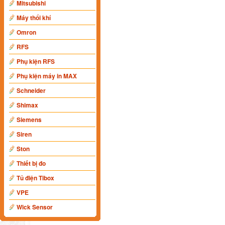
Mitsubishi
Máy thổi khí
Omron
RFS
Phụ kiện RFS
Phụ kiện máy in MAX
Schneider
Shimax
Siemens
Siren
Ston
Thiết bị đo
Tủ điện Tibox
VPE
Wick Sensor