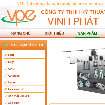
VPE - Chúng tôi cam kết cung cấp các mặt hàng chính hãng, chất
TRANG CHỦ
GIỚI THIỆU
SẢN PHẨM
DANH MỤC SẢN PHẨM
ABB
Anly
AIKO
Autonics
Ascon
AVY electric
Báo mất khí VPE
Cáp điện