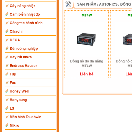
SẢN PHẨM
/
AUTONICS
/
ĐỒNG 
Cây nâng nhiệt
Cảm biến nhiệt độ
MT4W
M
Công tắc hành trình
Cikachi
DECA
Đèn công nghiệp
Dây rút nhựa
Đồng hồ đo đa năng
Đồng hồ 
Endress Hauser
MT4W
M
Liên hệ
Liê
Fuji
Fox
Honey Well
Hanyoung
LS
Màn hình Touchwin
Mikro