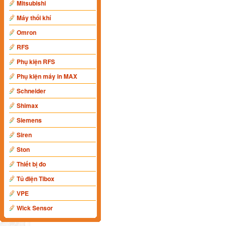
Mitsubishi
Máy thổi khí
Omron
RFS
Phụ kiện RFS
Phụ kiện máy in MAX
Schneider
Shimax
Siemens
Siren
Ston
Thiết bị đo
Tủ điện Tibox
VPE
Wick Sensor