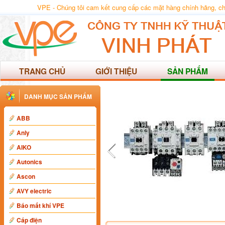
VPE - Chúng tôi cam kết cung cấp các mặt hàng chính hãng, 
TRANG CHỦ
GIỚI THIỆU
SẢN PHẨM
DANH MỤC SẢN PHẨM
ABB
Anly
AIKO
Autonics
Ascon
AVY electric
Báo mất khí VPE
Cáp điện