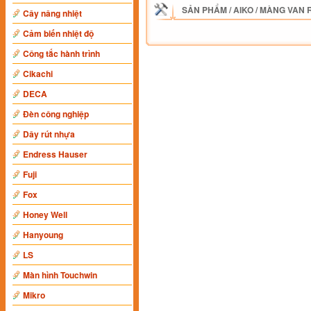
SẢN PHẨM
/
AIKO
/
MÀNG VAN R
Cây nâng nhiệt
Cảm biến nhiệt độ
Công tắc hành trình
Cikachi
DECA
Đèn công nghiệp
Dây rút nhựa
Endress Hauser
Fuji
Fox
Honey Well
Hanyoung
LS
Màn hình Touchwin
Mikro