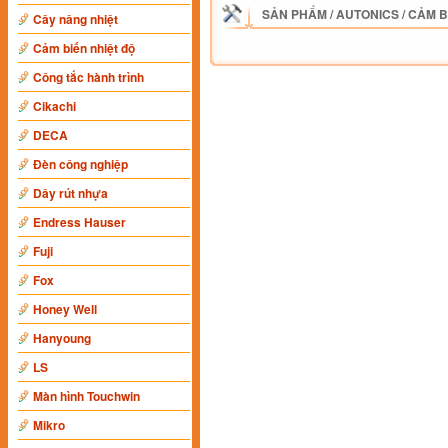
SẢN PHẨM
/
AUTONICS
/
CẢM B
Cây nâng nhiệt
Cảm biến nhiệt độ
Công tắc hành trình
Cikachi
DECA
Đèn công nghiệp
Dây rút nhựa
Endress Hauser
Fuji
Fox
Honey Well
Hanyoung
LS
Màn hình Touchwin
Mikro