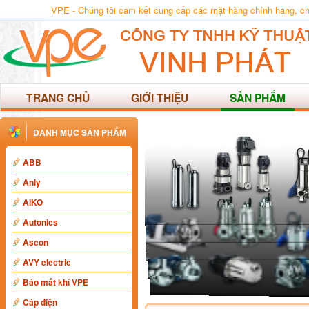
VPE - Chúng tôi cam kết cung cấp các mặt hàng chính hãng, chất
TRANG CHỦ
GIỚI THIỆU
SẢN PHẨM
DANH MỤC SẢN PHẨM
ABB
Anly
AIKO
Autonics
Ascon
AVY electric
Báo mất khí VPE
Cáp điện