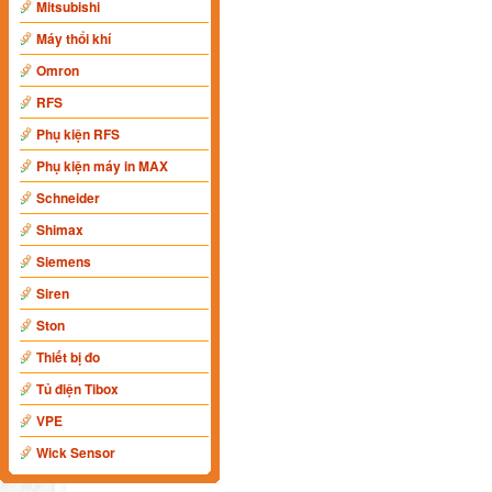
Mitsubishi
Máy thổi khí
Omron
RFS
Phụ kiện RFS
Phụ kiện máy in MAX
Schneider
Shimax
Siemens
Siren
Ston
Thiết bị đo
Tủ điện Tibox
VPE
Wick Sensor