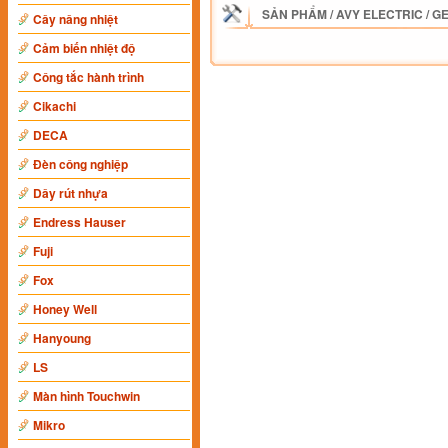
SẢN PHẨM
/
AVY ELECTRIC
/
G
Cây nâng nhiệt
Cảm biến nhiệt độ
Công tắc hành trình
Cikachi
DECA
Đèn công nghiệp
Dây rút nhựa
Endress Hauser
Fuji
Fox
Honey Well
Hanyoung
LS
Màn hình Touchwin
Mikro